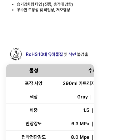
습기경화형 타입 (진동, 충격에 강함)
우수한 도장성 및 작업성, 저오염성
COATWEL BOND 311
RoHS 10대 유해물질
및
석면
​ 불검출
물성
수치
포장 사양
290ml 카트리지 ❘ 100g 튜브
색상
Gray ❘ White
비중
1.5 ❘ 1.2
인장강도
6.3 MPa ❘ 6.2 Mpa
접착전단강도
8.0 Mpa ❘ 4.6 Mpa