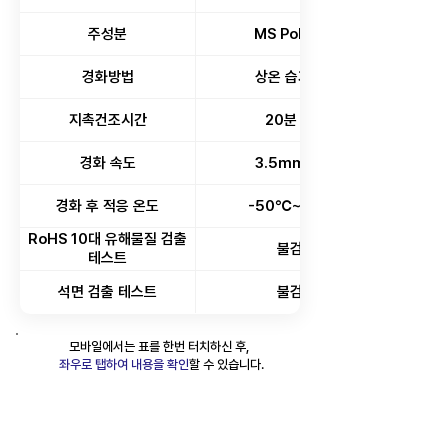
주성분
MS Polymer
경화방법
상온 습기경화
지촉건조시간
20분 이내
경화 속도
3.5mm/day
경화 후 적응 온도
-50℃~120℃
RoHS 10대 유해물질 검출
불검출
테스트
석면 검출 테스트
불검출
​모바일에서는 표를 한번 터치하신 후,
좌우로 탭하여 내용을 확인
할 수 있습니다.