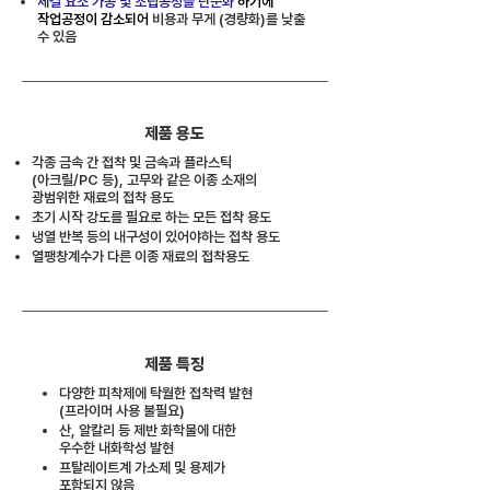
체결 요소 가공 및 조립공정을 단순화
하기에
작업공정이 감소되어
비용과 무게 (경량화)를 낮출
수 있음
제품 용도
각종 금속 간 접착 및 금속과 플라스틱
(아크릴/PC 등), 고무와 같은 이종 소재의
광범위한 재료의 접착 용도
초기 시작 강도를 필요로 하는 모든 접착 용도
냉열 반복 등의 내구성이 있어야하는 접착 용도
​열팽창계수가 다른 이종 재료의 접착용도
제품 특징
다양한 피착제에 탁월한 접착력 발현
(프라이머 사용 불필요)
산, 알칼리 등 제반 화학물에 대한
우수한 내화학성 발현
프탈레이트계 가소제 및 용제가
포함되지 않음