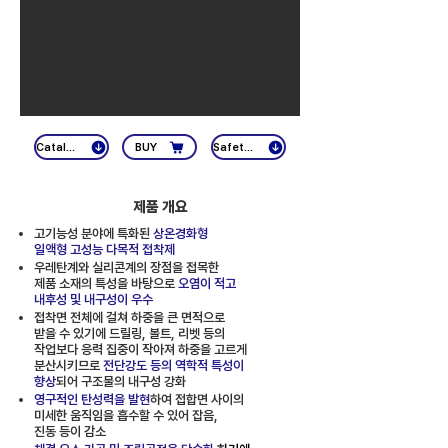
Catalog
BUY
Safety Std. Cert.
제품 개요
고기능성 분야에 특화된
상온경화형
일액형 고성능 다목적 접착제
우레탄계와 실리콘계의 장점을 접목한
제품 소재의 특성을 바탕으로
오염이 적고
내후성 및 내구성이 우수
접착면 전체에 걸쳐 하중을 큰 면적으로
받을 수 있기에 드릴링, 볼트, 리벳 등의
작업보다 응력 집중이 작아져 하중을 고르게
분산시키므로
전단강도 등의 역학적 특성이
향상
되어 구조물의 내구성 강화
영구적인 탄성력을 발현
하여 접합면 사이의
미세한 움직임을 흡수할 수 있어 잡음,
진동 등이 감소